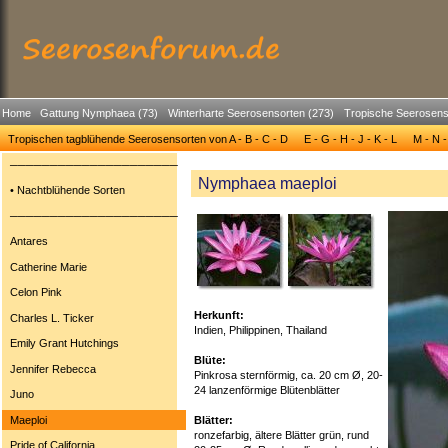
Home
Gattung Nymphaea (73)
Winterharte Seerosensorten (273)
Tropische Seerosens
Tropischen tagblühende Seerosensorten von A - B - C - D
E - G - H - J - K - L
M - N -
─────────────────────
Nymphaea maeploi
• Nachtblühende Sorten
─────────────────────
Antares
Catherine Marie
Celon Pink
Herkunft:
Charles L. Ticker
Indien, Philippinen, Thailand
Emily Grant Hutchings
Blüte:
Jennifer Rebecca
Pinkrosa sternförmig, ca. 20 cm Ø, 20-
24 lanzenförmige Blütenblätter
Juno
Maeploi
Blätter:
ronzefarbig, ältere Blätter grün, rund
Pride of California