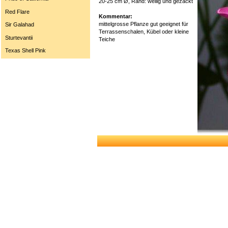
20-25 cm Ø, Rand: wellig und gezackt
Red Flare
Kommentar:
mittelgrosse Pflanze gut geeignet für
Sir Galahad
Terrassenschalen, Kübel oder kleine
Sturtevantii
Teiche
Texas Shell Pink