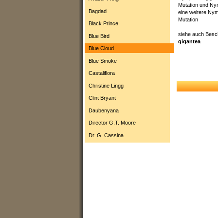
Mutation und Ny
Bagdad
eine weitere Ny
Mutation
Black Prince
siehe auch Bes
Blue Bird
gigantea
Blue Cloud
Blue Smoke
Castaliflora
Christine Lingg
Clint Bryant
Daubenyana
Director G.T. Moore
Dr. G. Cassina