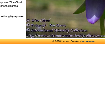
mphaea 'Blue Cloud'
mphaea gigantea
chreibung
Nymphaea
© 2010 Henner Breukel -
Impressum