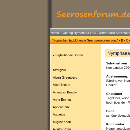
Home
Gattung Nymphaea (73)
Winterharte Seerosen
Tropischen tagblühende Seerosensorten von A - B - C 
─────────────────────
Nymphaea 
• Tagblühende Sorten
─────────────────────
Selektiert von
Ken Landon 200
Afterglow
Abstammung:
Albert Greenberg
Sämling von Ny
Alice Tricker
Hooker
American Beauty
Charakter:
Tagblüher, keine 
Anne Emmet
hoch über dem 
Apricot Pink
Blüte:
Aquarius
schöne violett b
August Koch
Kommentar:
Nymphaea gigante
Aviator Pring