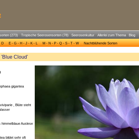
sorten (273)
Tropische Seerosensorten (78)
Seerosenkultur
Allerlei zum Thema
Blog
- D
E - G - H - J - K - L
M - N - P - Q - S - T - W
Nachtblühende Sorten
'Blue Cloud'
4
mphaea gigantea
viviparie , Blüte steht
Wasser
is himmelblaue Auslese
a bildet sehr oft