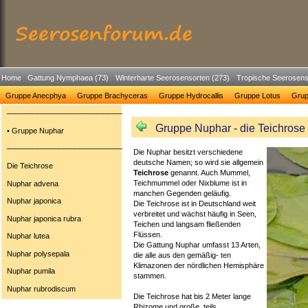
Home
Gattung Nymphaea (73)
Winterharte Seerosensorten (273)
Tropische Seerosens
Gruppe Anecphya
Gruppe Brachyceras
Gruppe Hydrocallis
Gruppe Lotus
Gru
─────────────────────
Gruppe Nuphar - die Teichrose
• Gruppe Nuphar
─────────────────────
Die Nuphar besitzt verschiedene
deutsche Namen; so wird sie allgemein
Die Teichrose
Teichrose
genannt. Auch Mummel,
Teichmummel oder Nixblume ist in
Nuphar advena
manchen Gegenden geläufig.
Nuphar japonica
Die Teichrose ist in Deutschland weit
verbreitet und wächst häufig in Seen,
Nuphar japonica rubra
Teichen und langsam fließenden
Flüssen.
Nuphar lutea
Die Gattung Nuphar umfasst 13 Arten,
Nuphar polysepala
die alle aus den gemäßig- ten
Klimazonen der nördlichen Hemisphäre
Nuphar pumila
stammen.
Nuphar rubrodiscum
Die Teichrose hat bis 2 Meter lange
Rhizome und große, teils