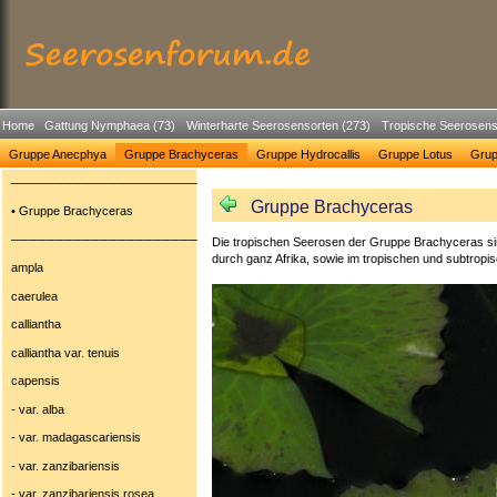
Home
Gattung Nymphaea (73)
Winterharte Seerosensorten (273)
Tropische Seerosens
Gruppe Anecphya
Gruppe Brachyceras
Gruppe Hydrocallis
Gruppe Lotus
Gru
─────────────────────
Gruppe Brachyceras
• Gruppe Brachyceras
─────────────────────
Die tropischen Seerosen der Gruppe Brachyceras sind
durch ganz Afrika, sowie im tropischen und subtropis
ampla
caerulea
calliantha
calliantha var. tenuis
capensis
- var. alba
- var. madagascariensis
- var. zanzibariensis
- var. zanzibariensis rosea