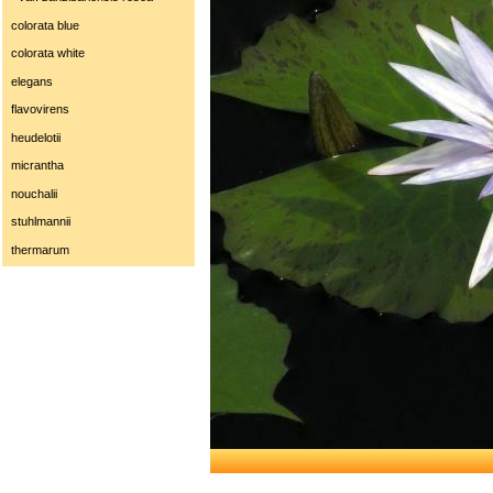
colorata blue
colorata white
elegans
flavovirens
heudelotii
micrantha
nouchalii
stuhlmannii
thermarum