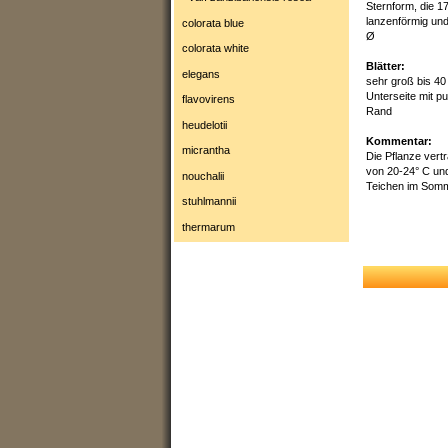
Sternform, die 17
lanzenförmig und
colorata blue
Ø
colorata white
Blätter:
elegans
sehr groß bis 40
Unterseite mit pu
flavovirens
Rand
heudelotii
Kommentar:
micrantha
Die Pflanze vert
von 20-24° C un
nouchalii
Teichen im Somme
stuhlmannii
thermarum