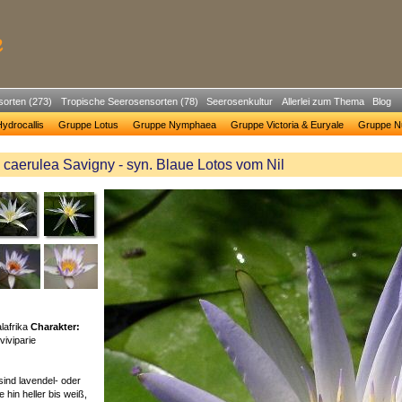
sorten (273)
Tropische Seerosensorten (78)
Seerosenkultur
Allerlei zum Thema
Blog
ydrocallis
Gruppe Lotus
Gruppe Nymphaea
Gruppe Victoria & Euryale
Gruppe N
aerulea Savigny - syn. Blaue Lotos vom Nil
lafrika
Charakter:
viviparie
 sind lavendel- oder
te hin heller bis weiß,