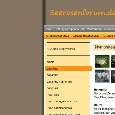
Home
Gattung Nymphaea (73)
Winterharte Seerosen
Gruppe Anecphya
Gruppe Brachyceras
Gruppe H
─────────────────────
Nymphaea c
• Gruppe Brachyceras
─────────────────────
ampla
caerulea
calliantha
calliantha var. tenuis
capensis
Herkunft:
Nord- und Zentra
- var. alba
Tagblüher, keine 
- var. madagascariensis
Blüte:
- var. zanzibariensis
die Blütenblätter
lilafarbig, zur Mit
- var. zanzibariensis rosea